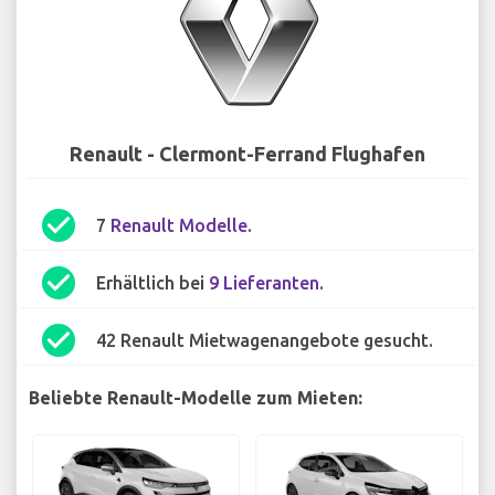
Renault - Clermont-Ferrand Flughafen
check_circle
7
Renault Modelle
.
check_circle
Erhältlich bei
9 Lieferanten
.
check_circle
42 Renault Mietwagenangebote gesucht.
Beliebte Renault-Modelle zum Mieten: