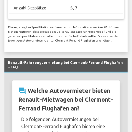
Anzahl Sitzplätze
5, 7
Die angezeigten Spezifikationen dienen nur zu Informationszwecken. Wir können
nicht garantieren, dass Sie das genaue Renault Espace-Fahrzeugmodell und die
genauen Spezifikationen erhalten. Für spezifische Details sollten Sie sich bei der
jeweiligen Autovermietung unter Clermont-Ferrand Flughafen erkundigen.
Renault-Fahrzeugvermietung bei Clermont-Ferrand Flughafen
– FAQ
question_answer
Welche Autovermieter bieten
Renault-Mietwagen bei Clermont-
Ferrand Flughafen an?
Die folgenden Autovermietungen bei
Clermont-Ferrand Flughafen bieten eine