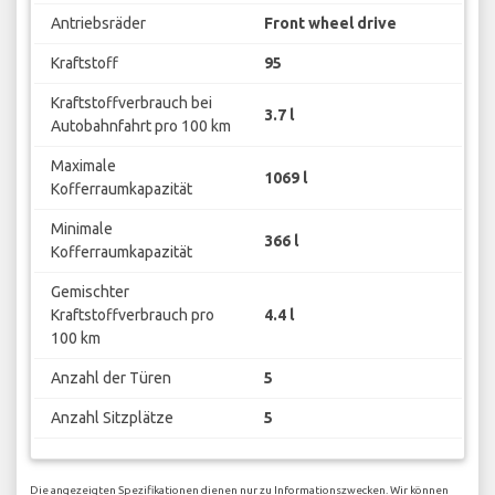
Antriebsräder
Front wheel drive
Kraftstoff
95
Kraftstoffverbrauch bei
3.7 l
Autobahnfahrt pro 100 km
Maximale
1069 l
Kofferraumkapazität
Minimale
366 l
Kofferraumkapazität
Gemischter
Kraftstoffverbrauch pro
4.4 l
100 km
Anzahl der Türen
5
Anzahl Sitzplätze
5
Die angezeigten Spezifikationen dienen nur zu Informationszwecken. Wir können