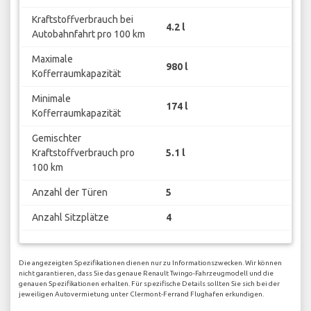
Kraftstoffverbrauch bei
4.2 l
Autobahnfahrt pro 100 km
Maximale
980 l
Kofferraumkapazität
Minimale
174 l
Kofferraumkapazität
Gemischter
Kraftstoffverbrauch pro
5.1 l
100 km
Anzahl der Türen
5
Anzahl Sitzplätze
4
Die angezeigten Spezifikationen dienen nur zu Informationszwecken. Wir können
nicht garantieren, dass Sie das genaue Renault Twingo-Fahrzeugmodell und die
genauen Spezifikationen erhalten. Für spezifische Details sollten Sie sich bei der
jeweiligen Autovermietung unter Clermont-Ferrand Flughafen erkundigen.