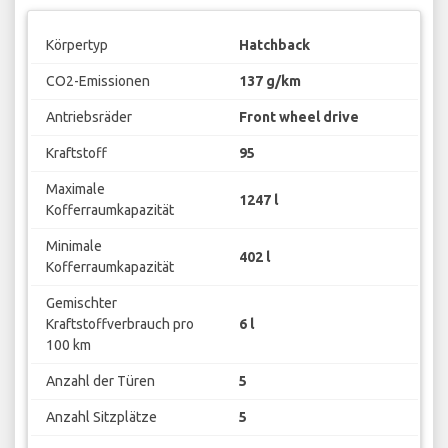
Körpertyp
Hatchback
CO2-Emissionen
137 g/km
Antriebsräder
Front wheel drive
Kraftstoff
95
Maximale
1247 l
Kofferraumkapazität
Minimale
402 l
Kofferraumkapazität
Gemischter
Kraftstoffverbrauch pro
6 l
100 km
Anzahl der Türen
5
Anzahl Sitzplätze
5