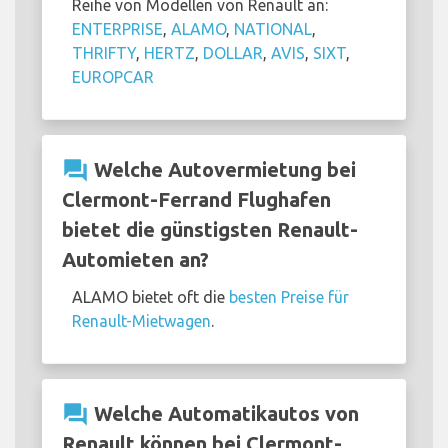
Reihe von Modellen von Renault an:
ENTERPRISE
,
ALAMO
,
NATIONAL
,
THRIFTY
,
HERTZ
,
DOLLAR
,
AVIS
,
SIXT
,
EUROPCAR
question_answer
Welche Autovermietung bei
Clermont-Ferrand Flughafen
bietet die günstigsten Renault-
Automieten an?
ALAMO bietet oft die
besten Preise für
Renault-Mietwagen
.
question_answer
Welche Automatikautos von
Renault können bei Clermont-