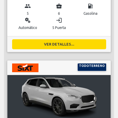
group
business_center
local_gas_station
5
6
Gasolina
miscellaneous_services
login
Automático
5 Puerta
VER DETALLES...
TODOTERRENO