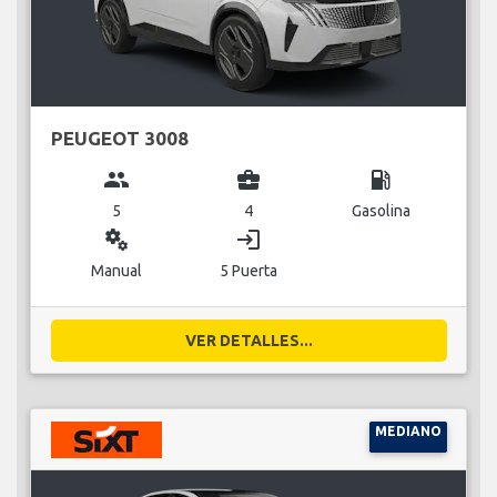
PEUGEOT 3008
group
business_center
local_gas_station
5
4
Gasolina
miscellaneous_services
login
Manual
5 Puerta
VER DETALLES...
MEDIANO