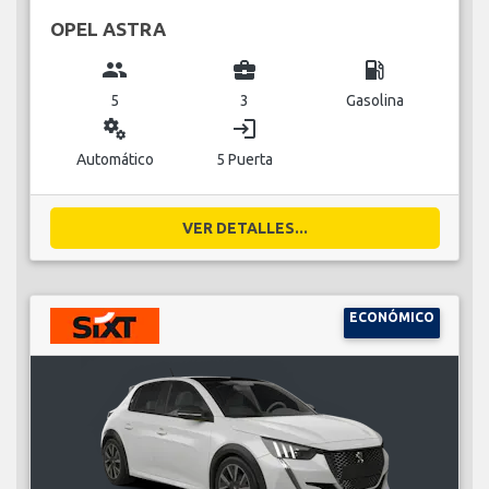
OPEL ASTRA
group
business_center
local_gas_station
5
3
Gasolina
miscellaneous_services
login
Automático
5 Puerta
VER DETALLES...
ECONÓMICO