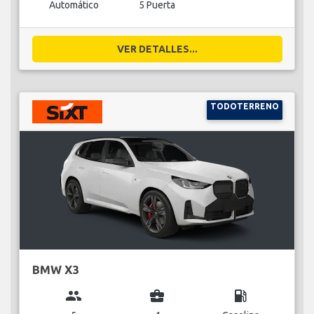
Automático
5 Puerta
VER DETALLES...
TODOTERRENO
BMW X3
group
business_center
local_gas_station