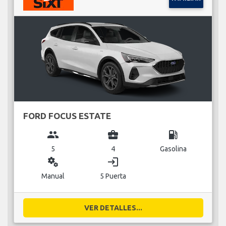
FORD FOCUS ESTATE
group
business_center
local_gas_station
5
4
Gasolina
miscellaneous_services
login
Manual
5 Puerta
VER DETALLES...