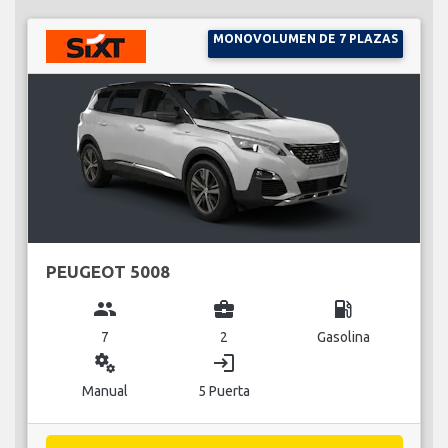
MONOVOLUMEN DE 7 PLAZAS
PEUGEOT 5008
group
business_center
local_gas_station
7
2
Gasolina
miscellaneous_services
login
Manual
5 Puerta