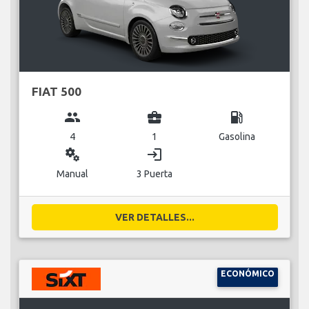
FIAT 500
group
business_center
local_gas_station
4
1
Gasolina
miscellaneous_services
login
Manual
3 Puerta
VER DETALLES...
ECONÓMICO