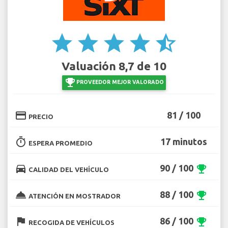
star
star
star
star
star_half
Valuación 8,7 de 10
emoji_events
PROVEEDOR MEJOR VALORADO
credit_card
81 / 100
PRECIO
timer
17 minutos
ESPERA PROMEDIO
directions_car
90 / 100
emoji_events
CALIDAD DEL VEHÍCULO
room_service
88 / 100
emoji_events
ATENCIÓN EN MOSTRADOR
flag
86 / 100
emoji_events
RECOGIDA DE VEHÍCULOS