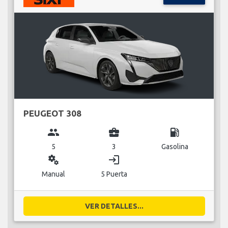
PEUGEOT 308
group
business_center
local_gas_station
5
3
Gasolina
miscellaneous_services
login
Manual
5 Puerta
VER DETALLES...