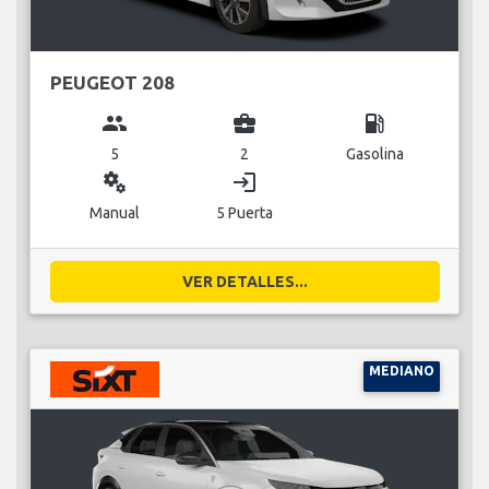
PEUGEOT 208
group
business_center
local_gas_station
5
2
Gasolina
miscellaneous_services
login
Manual
5 Puerta
VER DETALLES...
MEDIANO