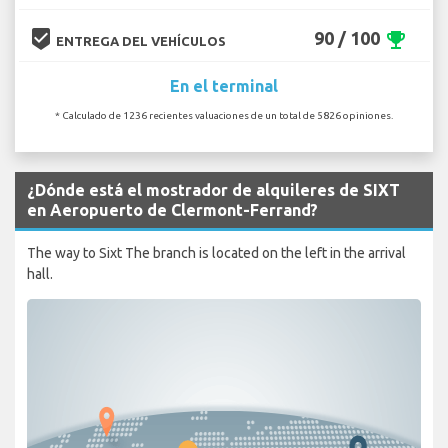
beenhere
90 / 100
emoji_events
ENTREGA DEL VEHÍCULOS
En el terminal
* Calculado de 1236 recientes valuaciones de un total de 5826 opiniones.
¿Dónde está el mostrador de alquileres de SIXT
en Aeropuerto de Clermont-Ferrand?
The way to Sixt The branch is located on the left in the arrival
hall.