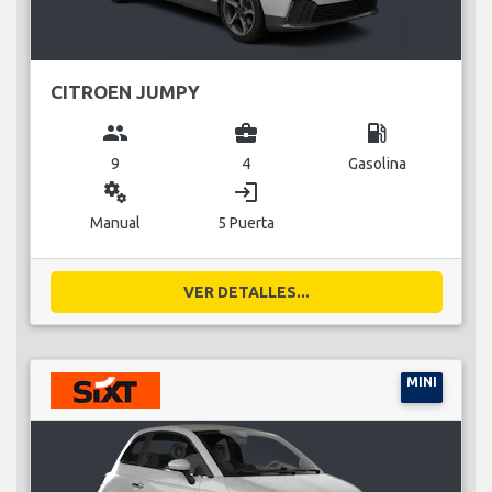
CITROEN JUMPY
group
business_center
local_gas_station
9
4
Gasolina
miscellaneous_services
login
Manual
5 Puerta
VER DETALLES...
MINI