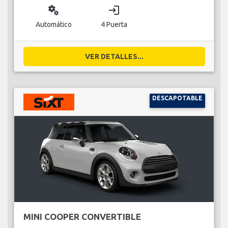
miscellaneous_services
login
Automático
4 Puerta
VER DETALLES...
DESCAPOTABLE
MINI COOPER CONVERTIBLE