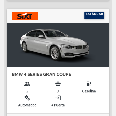
ESTÁNDAR
BMW 4 SERIES GRAN COUPE
group
business_center
local_gas_station
5
3
Gasolina
miscellaneous_services
login
Automático
4 Puerta