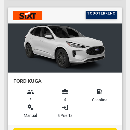
TODOTERRENO
FORD KUGA
group
business_center
local_gas_station
5
4
Gasolina
miscellaneous_services
login
Manual
5 Puerta