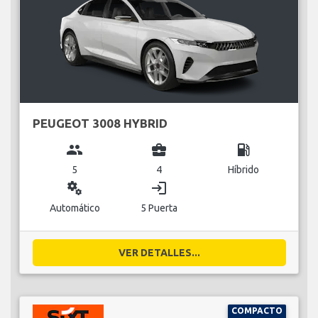
PEUGEOT 3008 HYBRID
group
business_center
local_gas_station
5
4
Híbrido
miscellaneous_services
login
Automático
5 Puerta
VER DETALLES...
COMPACTO