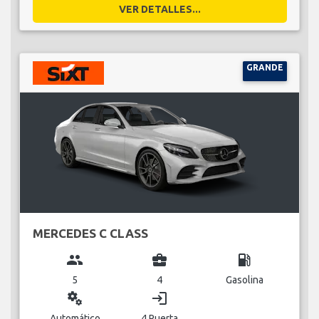
VER DETALLES...
GRANDE
MERCEDES C CLASS
group
business_center
local_gas_station
5
4
Gasolina
miscellaneous_services
login
Automático
4 Puerta