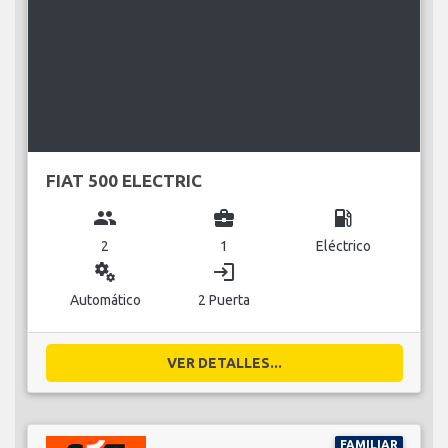
FIAT 500 ELECTRIC
group
business_center
local_gas_station
2
1
Eléctrico
miscellaneous_services
login
Automático
2 Puerta
VER DETALLES...
FAMILIAR