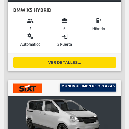
BMW X5 HYBRID
group
business_center
local_gas_station
5
6
Híbrido
miscellaneous_services
login
Automático
5 Puerta
VER DETALLES...
MONOVOLUMEN DE 9 PLAZAS