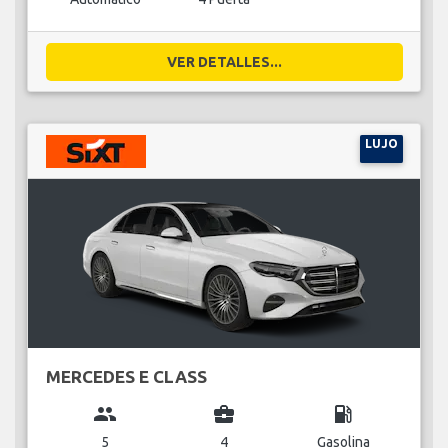
VER DETALLES...
LUJO
MERCEDES E CLASS
group
business_center
local_gas_station
5
4
Gasolina