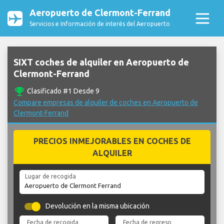
Aeropuerto de Clermont-Ferrand
Servicios e Información de interés del Aeropuerto
SIXT coches de alquiler en Aeropuerto de
Clermont-Ferrand
emoji_events
Clasificado #1 Desde 9
Compare empresas de alquiler de coches en Aeropuerto de
Clermont-Ferrand
PRECIOS INMEJORABLES EN COCHES DE
ALQUILER
Lugar de recogida
Devolución en la misma ubicación
Fecha de recogida
Fecha de regreso