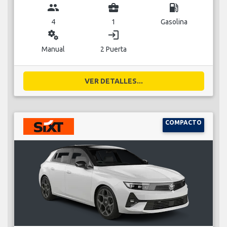
group
business_center
local_gas_station
4
1
Gasolina
miscellaneous_services
login
Manual
2 Puerta
VER DETALLES...
COMPACTO