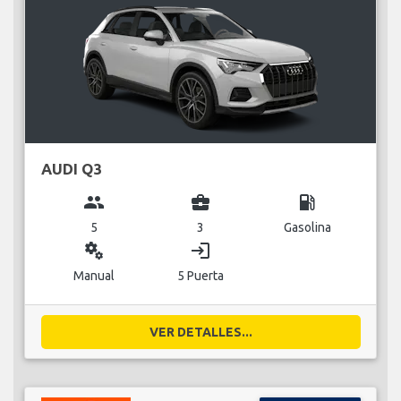
AUDI Q3
group
business_center
local_gas_station
5
3
Gasolina
miscellaneous_services
login
Manual
5 Puerta
VER DETALLES...