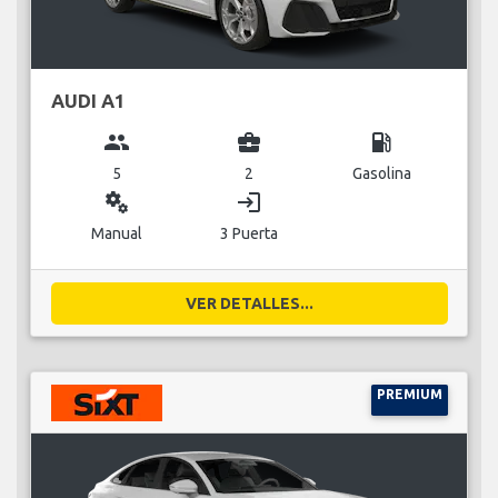
AUDI A1
group
business_center
local_gas_station
5
2
Gasolina
miscellaneous_services
login
Manual
3 Puerta
VER DETALLES...
PREMIUM