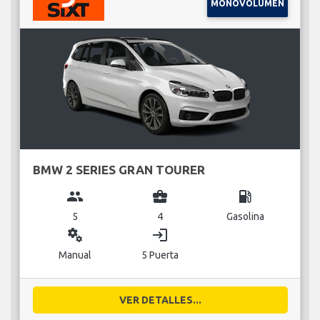
MONOVOLUMEN
BMW 2 SERIES GRAN TOURER
group
business_center
local_gas_station
5
4
Gasolina
miscellaneous_services
login
Manual
5 Puerta
VER DETALLES...